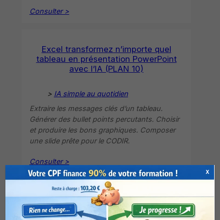
Consulter >
Excel transformez n’importe quel
tableau en présentation PowerPoint
avec l’IA (PLAN 10)
>
IA simple au quotidien
Extraire les messages clés d’un tableau.
Générer des bullet points percutants. Choisir
et produire les bons graphiques. Composer
une slide prête pour le CODIR.
Consulter >
X
Excel détectez toutes les erreurs. L’IA
les trouve instantanément (PLAN 11)