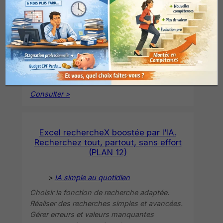
>
IA simple au quotidien
Scanner automatiquement un fichier pour
détecter erreurs. Corriger formules et
incohérences automatiquement. Vérifier la
cohérence globale du tableau. Créer un
système de contrôle durable.
Consulter >
Excel rechercheX boostée par l’IA.
Recherchez tout, partout, sans effort
(PLAN 12)
>
IA simple au quotidien
Choisir la fonction de recherche adaptée.
Réaliser des recherches simples et avancées.
Gérer erreurs et valeurs manquantes