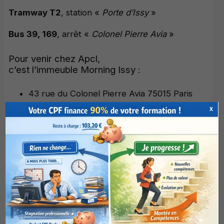
Tramway T2
, station «
Porte d’Issy
»
Bus 39, 169
, arrêt «
Colonel Pierre Avia
»
Pour venir chez Apcl,
c’est l’immeuble Morning Issy :
43 rue du Colonel Pierre Avia 75015 Paris
X