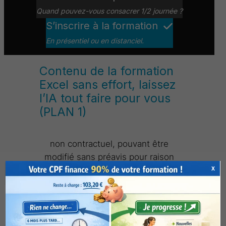
Quand pouvez-vous consacrer 1/2 journée ?
S’inscrire à la formation
En présentiel ou en distanciel.
Contenu de la formation
Excel sans effort, laissez
l’IA tout faire pour vous
(PLAN 1)
non contractuel, pouvant être
modifié sans préavis pour raison
d’évolution et d’adaptation
X
Mettre en forme