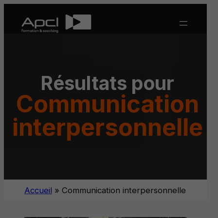
Aller
au
contenu
Résultats pour
Communication
interpersonnelle
Accueil
»
Communication interpersonnelle