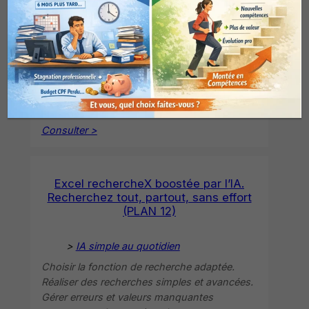
>
IA simple au quotidien
Scanner automatiquement un fichier pour
détecter erreurs. Corriger formules et
incohérences automatiquement. Vérifier la
cohérence globale du tableau. Créer un
système de contrôle durable.
Consulter >
Excel rechercheX boostée par l’IA.
Recherchez tout, partout, sans effort
(PLAN 12)
>
IA simple au quotidien
Choisir la fonction de recherche adaptée.
Réaliser des recherches simples et avancées.
Gérer erreurs et valeurs manquantes