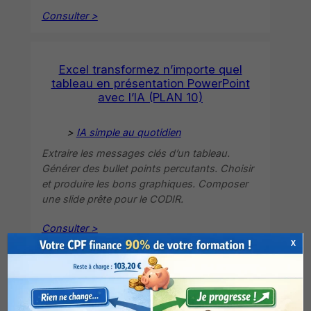
Consulter >
Excel transformez n’importe quel
tableau en présentation PowerPoint
avec l’IA (PLAN 10)
>
IA simple au quotidien
Extraire les messages clés d’un tableau.
Générer des bullet points percutants. Choisir
et produire les bons graphiques. Composer
une slide prête pour le CODIR.
Consulter >
X
Excel détectez toutes les erreurs. L’IA
les trouve instantanément (PLAN 11)