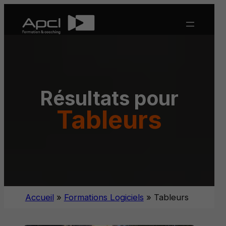
Aller
au
contenu
Résultats pour
Tableurs
Accueil
»
Formations Logiciels
»
Tableurs