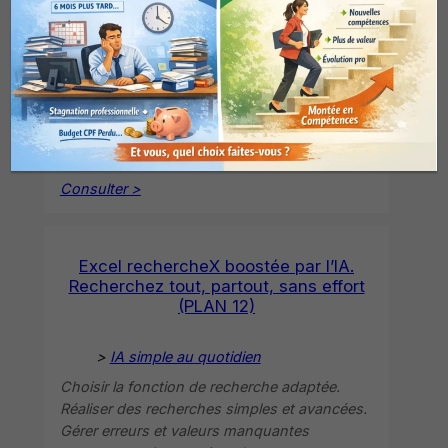
>
IA simple au quotidien
Scanner automatiquement un fichier pour
détecter erreurs. Corriger formules et
incohérences automatiquement. Vérifier la
cohérence globale du tableau. Créer un
système de contrôle durable.
Consulter >
Excel rechercheX boostée par l’IA.
Recherchez tout, partout, sans effort
(PLAN 12)
>
IA simple au quotidien
Choisir la fonction de recherche adaptée.
Réaliser des recherches simples et avancées.
Gérer erreurs et valeurs manquantes