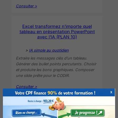
Consulter >
Excel transformez n’importe quel
tableau en présentation PowerPoint
avec l’IA (PLAN 10)
>
IA simple au quotidien
Extraire les messages clés d’un tableau.
Générer des bullet points percutants. Choisir
et produire les bons graphiques. Composer
une slide prête pour le CODIR.
Consulter >
X
Excel détectez toutes les erreurs. L’IA
les trouve instantanément (PLAN 11)