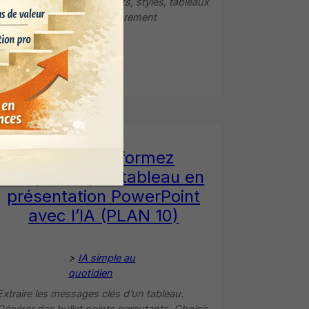
classeur. Normaliser formats, styles, tableaux
et noms. Documenter proprement
l’organisation du fichier.
Consulter >
Excel transformez
n’importe quel tableau en
présentation PowerPoint
avec l’IA (PLAN 10)
>
IA simple au
quotidien
Extraire les messages clés d’un tableau.
Générer des bullet points percutants. Choisir