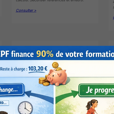
Consulter >
Excel TCD assistés par
l’IA.Analysez comme un
expert en quelques clics
(PLAN 6)
>
IA simple au
quotidien
Créer un TCD pertinent via IA. Explorer
données via plusieurs axes. Ajouter