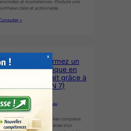
anomalies et incohérences. Produire une
synthèse claire et actionnable.
Consulter >
X
Excel transformez un
fichier chaotique en
document parfait grâce à
l’IA (PLAN 7)
>
IA simple au
quotidien
Auditer la structure d’un fichier complexe.
Repenser l’architecture générale d’un