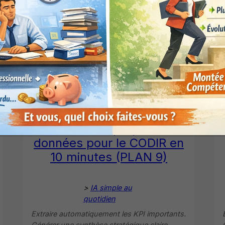
segments/chronologies. Interpréter les
résultats.
Consulter >
Excel Synthèse de
direction. l’IA prépare vos
données pour le CODIR en
10 minutes (PLAN 9)
>
IA simple au
quotidien
Extraire automatiquement les KPI importants.
Générer une synthèse stratégique claire.