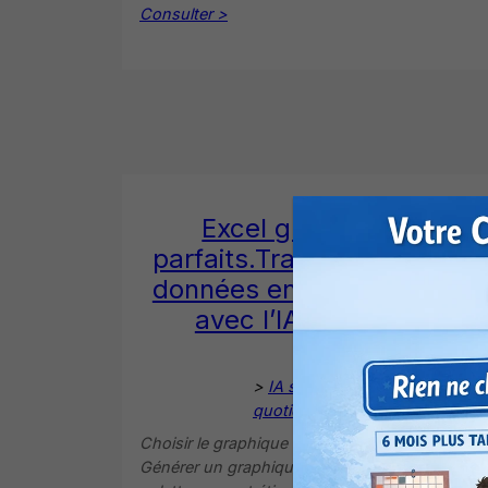
Consulter >
Excel graphiques
parfaits.Transformez vos
données en visuels clairs
avec l’IA (PLAN 5)
>
IA simple au
quotidien
Choisir le graphique adapté aux données.
Générer un graphique lisible via IA. Optimiser