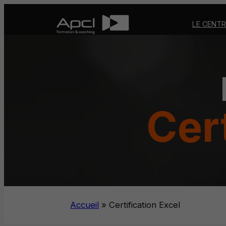
Aller
au
LE CENTR
contenu
Cert
Accueil
»
Certification Excel