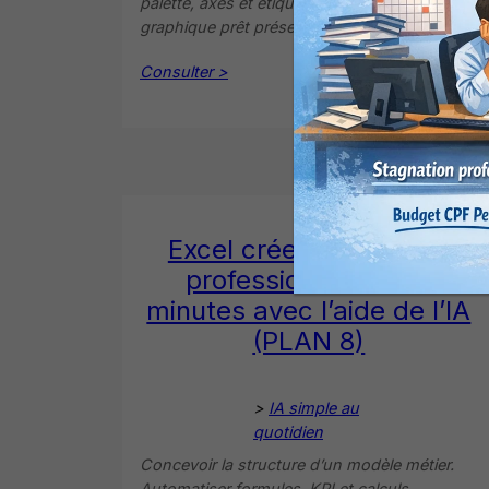
palette, axes et étiquettes. Préparer un
graphique prêt présentation.
Consulter >
Excel créez un modèle
professionnel en 30
minutes avec l’aide de l’IA
(PLAN 8)
>
IA simple au
quotidien
Concevoir la structure d’un modèle métier.
Automatiser formules, KPI et calculs.