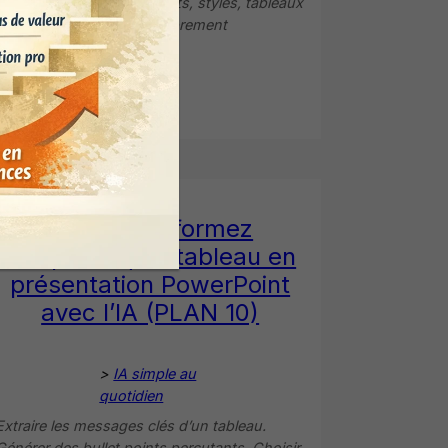
classeur. Normaliser formats, styles, tableaux
et noms. Documenter proprement
l’organisation du fichier.
Consulter >
Excel transformez
n’importe quel tableau en
présentation PowerPoint
avec l’IA (PLAN 10)
>
IA simple au
quotidien
Extraire les messages clés d’un tableau.
Générer des bullet points percutants. Choisir