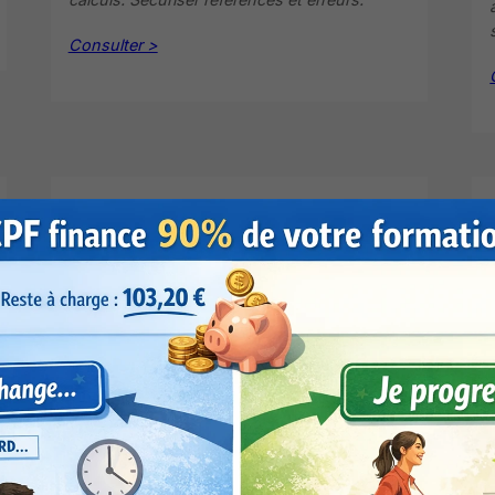
Consulter >
Excel TCD assistés par
l’IA.Analysez comme un
expert en quelques clics
(PLAN 6)
>
IA simple au
quotidien
Créer un TCD pertinent via IA. Explorer
données via plusieurs axes. Ajouter