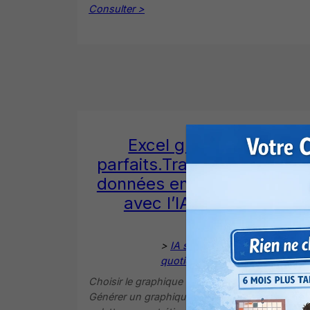
Consulter >
Excel graphiques
parfaits.Transformez vos
données en visuels clairs
avec l’IA (PLAN 5)
>
IA simple au
quotidien
Choisir le graphique adapté aux données.
Générer un graphique lisible via IA. Optimiser