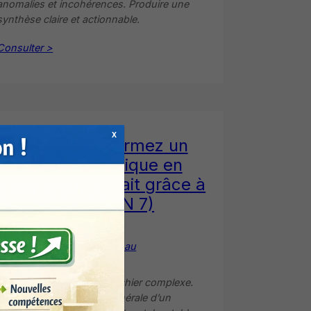
anomalies et incohérences. Produire une
synthèse claire et actionnable.
Consulter >
X
Excel transformez un
fichier chaotique en
document parfait grâce à
l’IA (PLAN 7)
>
IA simple au
quotidien
Auditer la structure d’un fichier complexe.
Repenser l’architecture générale d’un