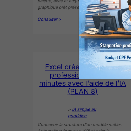
palette, axes et étiquettes. Préparer un
graphique prêt présentation.
Consulter >
Excel créez un modèle
professionnel en 30
minutes avec l’aide de l’IA
(PLAN 8)
>
IA simple au
quotidien
Concevoir la structure d’un modèle métier.
Automatiser formules, KPI et calculs.