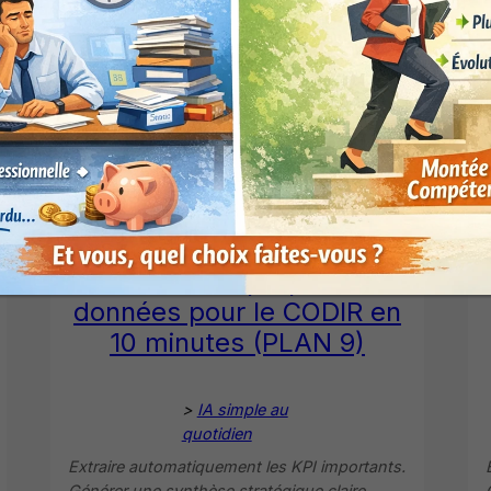
segments/chronologies. Interpréter les
résultats.
Consulter >
Excel Synthèse de
direction. l’IA prépare vos
données pour le CODIR en
10 minutes (PLAN 9)
>
IA simple au
quotidien
Extraire automatiquement les KPI importants.
Générer une synthèse stratégique claire.