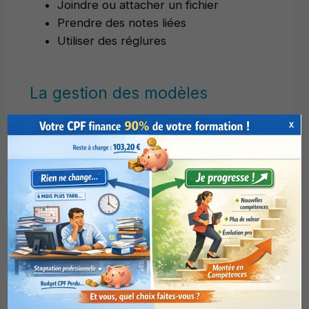
Joindre ou attacher un fichier
Prendre des notes liées
Utiliser des réglures
La gestion des modèles
Changer la couleur de l’arrière-plan et
X
de la composition d’une page
Concevoir et utiliser un modèle de
page : couleur, format du papier,
marges
Les indicateurs de Notes
(Balises ou Flags)
Utiliser des indicateurs de suivi