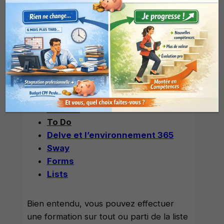
Microsoft 365 associées au
TOSA
Teams
SharePoint
OneDrive
OneNote
Planner
To Do
Delve et l’environnement 365
Sway
Forms
Lists
Bien entendu, vous pouvez effectuer
une formation sur tout ou parti de la liste