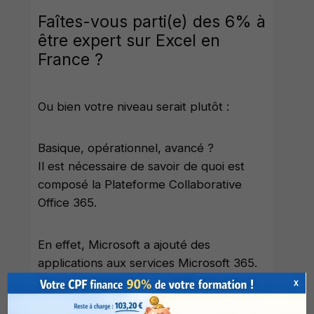
Faîtes-vous parti(e) des 6% à
être expert sur Excel en
France ?
Ou bien votre niveau serait plutôt :
Basique, opérationnel, avancé ?
Il est nécessaire de savoir de quoi est
composé la Plateforme Collaborative
Office 365.
En effet, Microsoft a ajouté des
applications aux services Microsoft 365.
X
Applications contenues dans