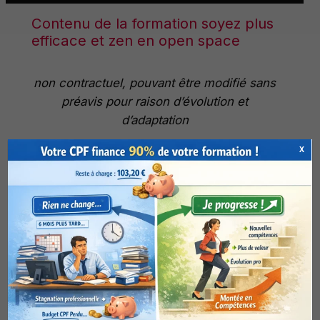
Contenu de la formation soyez plus
efficace et zen en open space
non contractuel, pouvant être modifié sans
préavis pour raison d’évolution et
d’adaptation
X
Communication en open space
Comprendre les principes de base
Les atouts et les freins de l’open
space en matière de bien-être et
d’efficacité au travail
Vos difficultés à travailler en open
space