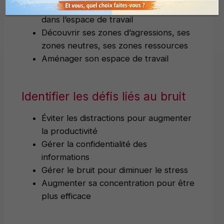
Définir la taille de sa bulle « confort »
dans l’espace de travail
Découvrir ses zones d’agressions, ses
zones neutres, ses zones ressources
Aménager son espace de travail
Identifier les défis liés au bruit
Éviter les distractions pour augmenter
la productivité
Gérer la confidentialité des
informations
Gérer le bruit pour diminuer le stress
Augmenter sa concentration pour être
plus efficace