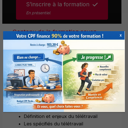
S’inscrire à la formation
En présentiel
.
Contenu de la formation soyez
X
efficace en télétravail – Techniques
et astuces
non contractuel, pouvant être modifié sans
préavis pour raison d’évolution et
d’adaptation
Qu’est ce que le télétravail ?
Définition et enjeux du télétravail
Les spécifiés du télétravail