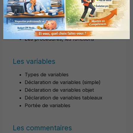
Limites de JavaScript
Les bases du langage
Les procédures, les fonctions
Les variables
Types de variables
Déclaration de variables (simple)
Déclaration de variables objet
Déclaration de variables tableaux
Portée de variables
Les commentaires