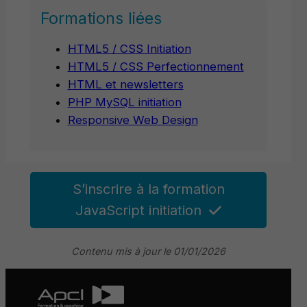
Formations liées
HTML5 / CSS Initiation
HTML5 / CSS Perfectionnement
HTML et newsletters
PHP MySQL initiation
Responsive Web Design
S’inscrire à la formation
JavaScript initiation
Contenu mis à jour le 01/01/2026