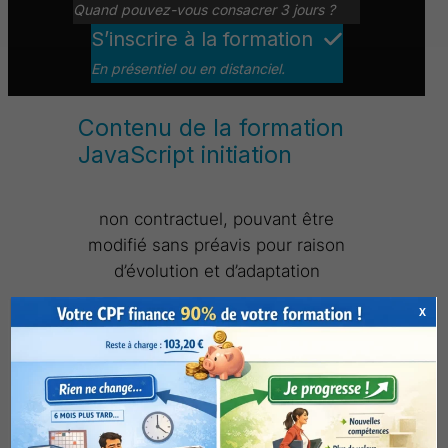
Quand pouvez-vous consacrer 3 jours ?
S’inscrire à la formation
En présentiel ou en distanciel.
Contenu de la formation
JavaScript initiation
non contractuel, pouvant être
modifié sans préavis pour raison
d’évolution et d’adaptation
X
Présentation
Généralités
Positionnement du code JavaScript