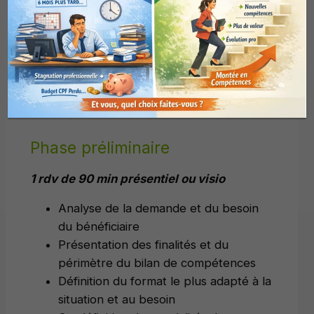
Entretien téléphonique
« prise de contact » – 30 min
Validation de la demande et de
l’engagement du client
Phase préliminaire
1 rdv de 90 min présentiel ou visio
Analyse de la demande et du besoin
du bénéficiaire
Présentation des finalités et du
périmètre du bilan de compétences
Définition du format le plus adapté à la
situation et au besoin