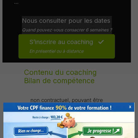
…
Nous consulter pour les dates
Quand pouvez-vous consacrer 6 semaines ?
S’inscrire au coaching
En présentiel
ou à distance
Contenu du coaching
Bilan de compétence
non contractuel, pouvant être
X
modifié sans préavis pour raison
d’évolution et d’adaptation