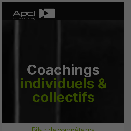
Aller
au
contenu
Coachings
individuels &
collectifs
Bilan de compétence