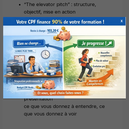
“The elevator pitch” : structure,
objectif, mise en action
Le pitch standard : structure, objectif,
X
mise en action
Se mettre au service de l’auditeur :
Ce qu’il ne faut pas faire
Les erreurs à éviter dans la
construction de votre pitch
sur le fond, sur la forme
Les erreurs à éviter dans votre
présentation
ce que vous donnez à entendre, ce
que vous donnez à voir