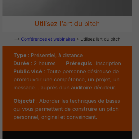
Utilisez l’art du pitch
–>
Conférences et webinaires
> Utilisez l’art du pitch
Type
: Présentiel, à distance
Durée
: 2 heures
Prérequis
: inscription
Public visé
: Toute personne désireuse de
promouvoir une compétence, un projet, un
message… auprès d’un auditoire décideur.
Objectif
: Aborder les techniques de bases
qui vous permettent de construire un pitch
personnel, original et convaincant.