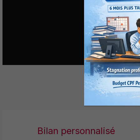
Nous consu
Quand pouvez-v
Contenu d
non contractuel, 
Bilan personnalisé