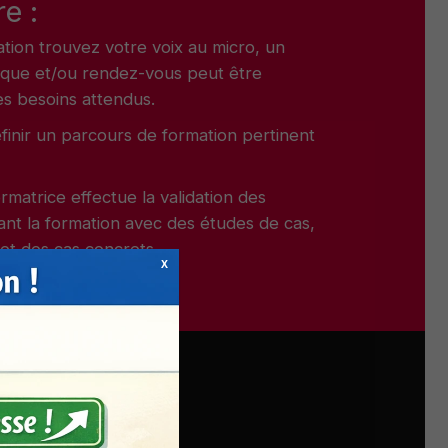
e :
tion trouvez votre voix au micro, un
ique et/ou rendez-vous peut être
es besoins attendus.
inir un parcours de formation pertinent
rmatrice effectue la validation des
ant la formation avec des études de cas,
 et des cas concrets.
X