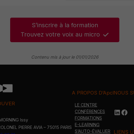
S’inscrire à la formation
Trouvez votre voix au micro
Contenu mis à jour le 01/01/2026
A PROPOS D’Apcl
NOUS S
OUVER
LE CENTRE
Linke
htt
CONFÉRENCES
FORMATIONS
MORNING Issy
E-LEARNING
OLONEL PIERRE AVIA – 75015 PARIS
S’AUTO-ÉVALUER
LIENS U