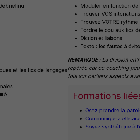
débriefing
Moduler en fonction de
Trouver VOS intonation
Trouvez VOTRE rythme
Tordre le cou aux tics d
Diction et liaisons
Texte : les fautes à évit
REMARQUE
: La division en
repérée car ce coaching peut
es et les tics de langages
fois sur certains aspects avan
inales
Formations liée
ité
Osez prendre la parol
Communiquez efficac
Soyez synthétique à l’