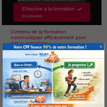
S’inscrire à la formation
En présentiel
.
Contenu de la formation
communiquez efficacement pour
mieux coopérer
X
non contractuel, pouvant être modifié sans
préavis pour raison d’évolution et
d’adaptation
Les principes d’une bonne
communication