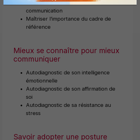
Connaître le schéma de la
communication
Maîtriser l’importance du cadre de
référence
Mieux se connaître pour mieux
communiquer
Autodiagnostic de son intelligence
émotionnelle
Autodiagnostic de son affirmation de
soi
Autodiagnostic de sa résistance au
stress
Savoir adopter une posture