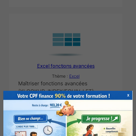
Excel fonctions avancées
Thème :
Excel
Maîtriser fonctions avancées
(XLOOKUP, INDEX/EQUIV, LET).
X
Composer des formules dynamiques
(FILTRER, SEQUENCE). Gérer erreurs,
noms et bonnes pratiques. Optimiser
la lisibilité et la maintenance des
calculs.