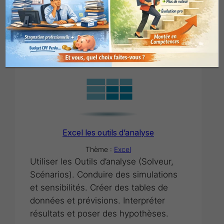
Consulter le plan de cours ->
Excel les outils d’analyse
Thème :
Excel
Utiliser les Outils d’analyse (Solveur,
Scénarios). Conduire des simulations
et sensibilités. Créer des tables de
données et prévisions. Interpréter
résultats et poser des hypothèses.