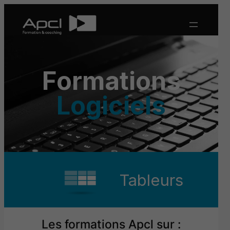
Aller
au
contenu
Formations
Logiciels
Tableurs
Les formations Apcl sur :