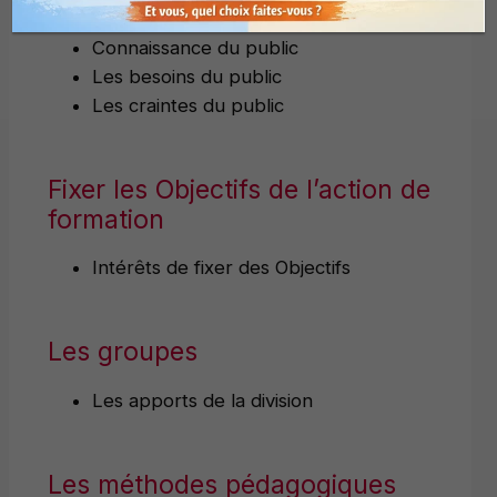
formation
Connaissance du public
Les besoins du public
Les craintes du public
Fixer les Objectifs de l’action de
formation
Intérêts de fixer des Objectifs
Les groupes
Les apports de la division
Les méthodes pédagogiques