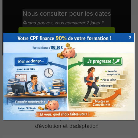
Nous consulter pour les dates
Quand pouvez-vous consacrer 2 jours ?
S’inscrire au coaching
X
En présentiel
Contenu du coaching
argumenter et persuader
pour remporter
l’adhésion
non contractuel, pouvant être
modifié sans préavis pour raison
d’évolution et d’adaptation