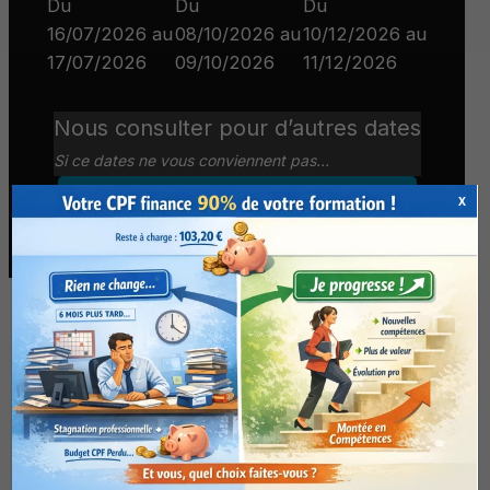
Du
Du
Du
16/07/2026 au
08/10/2026 au
10/12/2026 au
17/07/2026
09/10/2026
11/12/2026
Nous consulter pour d’autres dates
Si ce dates ne vous conviennent pas…
S’inscrire à la formation
X
En présentiel ou à distance
Contenu de la formation
WordPress gérer un site
non contractuel, pouvant être
modifié sans préavis pour raison
d’évolution et d’adaptation