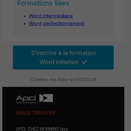
Formations liées
Word intermédiaire
Word perfectionnement
S’inscrire à la formation
Word initiation
Contenu mis à jour le 01/01/2026
NOUS TROUVER
APCL CHEZ MORNING Issy