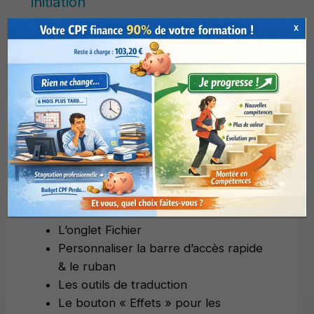
initiation
X
non contractuel, pouvant être modifié sans
préavis pour raison d’évolution et
d’adaptation
Mise en évidence
Réalisez aisément vos documents
Alignez des images et des graphiques
Le Mode Lecture
L’onglet Fichier
Personnaliser la barre d’accès rapide
& le ruban
Les outils de traduction
Le bouton « Effets » pour les