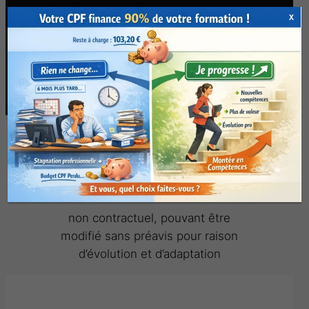
X
Nous consulter pour d’autres dates
Quand pouvez-vous consacrer 2 jours ?
S’inscrire à la formation
En présentiel ou en distanciel.
Contenu de la formation
Power BI
perfectionnement
non contractuel, pouvant être
modifié sans préavis pour raison
d’évolution et d’adaptation