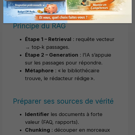
Principe du RAG
Étape 1 – Retrieval
: requête vecteur
→ top‑k passages.
Étape 2 – Generation
: l’IA s’appuie
sur les passages pour répondre.
Métaphore
: « le bibliothécaire
trouve, le rédacteur rédige ».
Préparer ses sources de vérité
Identifier
les documents à forte
valeur (FAQ, rapports).
Chunking
: découper en morceaux