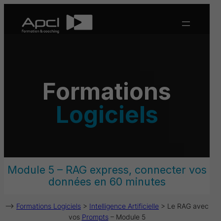
Aller
au
contenu
Formations
Logiciels
Module 5 – RAG express, connecter vos
données en 60 minutes
–>
Formations Logiciels
>
Intelligence Artificielle
> Le RAG avec
vos
Prompts
– Module 5