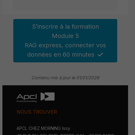
S’inscrire à la formation
Module 5
RAG express, connecter vos
données en 60 minutes
Contenu mis à jour le 01/01/2026
NOUS TROUVER
APCL CHEZ MORNING Issy