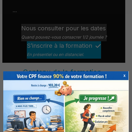
…
Nous consulter pour les dates
Quand pouvez-vous consacrer 1/2 journée ?
S’inscrire à la formation
En présentiel ou en distanciel.
Contenu de la formation
X
Module 5 – RAG express,
connecter vos données
en 60 minutes
non contractuel, pouvant être
modifié sans préavis pour raison
d’évolution et d’adaptation