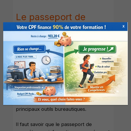
Le passeport de
compétences
X
informatique
européen (PCIE)
Le passeport de compétences
informatique européen (PCIE) est un
certificat d’aptitude qui atteste que le
titulaire a les connaissances de base
pour utiliser un ordinateur ainsi que les
principaux outils bureautiques.
Il faut savoir que le passeport de