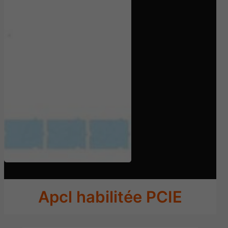
Apcl habilitée PCIE